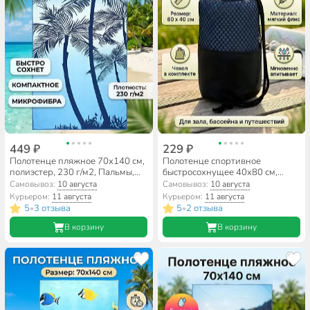
449 ₽
229 ₽
Полотенце пляжное 70х140 см,
Полотенце спортивное
полиэстер, 230 г/м2, Пальмы,
быстросохнущее 40х80 см,
Китай, A160160
флис, Китай, A160149
Самовывоз:
10 августа
Самовывоз:
10 августа
Курьером:
11 августа
Курьером:
11 августа
5
3 отзыва
5
2 отзыва
•
•
В корзину
В корзину