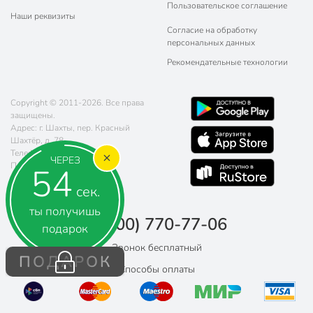
Пользовательское соглашение
Наши реквизиты
Согласие на обработку
персональных данных
Рекомендательные технологии
Copyright © 2011-2026. Все права
защищены.
Адрес: г. Шахты, пер. Красный
Шахтёр, д. 78
Телефон:
8 (800) 770-77-06
ЧЕРЕЗ
Почта:
sales@poryadok.ru
53
сек.
ты получишь
8 (800) 770-77-06
подарок
Звонок бесплатный
ПОДАРОК
Способы оплаты