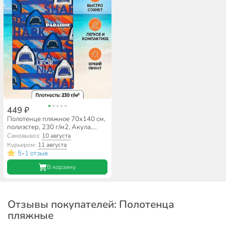
449 ₽
Полотенце пляжное 70х140 см,
полиэстер, 230 г/м2, Акула,
Китай, A160157
Самовывоз:
10 августа
Курьером:
11 августа
5
1 отзыв
•
В корзину
Отзывы покупателей: Полотенца
пляжные