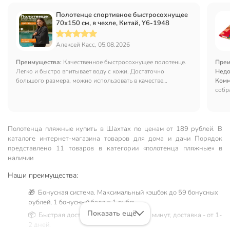
Полотенце спортивное быстросохнущее
70х150 см, в чехле, Китай, Y6-1948
Алексей Касс, 05.08.2026
Преимущества:
Качественное быстросохнущее полотенце.
Преи
Легко и быстро впитывает воду с кожи. Достаточно
Недо
большого размера, можно использовать в качестве
Комм
подстилки.
собр
Полотенца пляжные купить в Шахтах по ценам от 189 рублей. В
каталоге интернет-магазина товаров для дома и дачи Порядок
представлено 11 товаров в категории «полотенца пляжные» в
наличии
Наши преимущества:
🎁 Бонусная система. Максимальный кэшбэк до 59 бонусных
рублей, 1 бонусный балл = 1 рубль.
Показать ещё
📦 Быстрая доставка. Самовывоз от 60 минут, доставка - от 1-
2 дней.