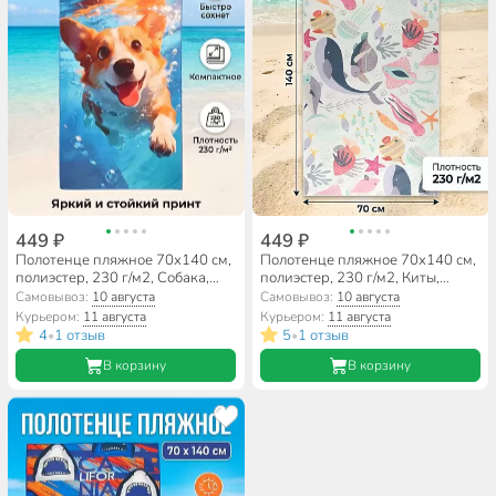
449 ₽
449 ₽
Полотенце пляжное 70х140 см,
Полотенце пляжное 70х140 см,
полиэстер, 230 г/м2, Собака,
полиэстер, 230 г/м2, Киты,
Китай, A160161
Китай, A160158
Самовывоз:
10 августа
Самовывоз:
10 августа
Курьером:
11 августа
Курьером:
11 августа
4
1 отзыв
5
1 отзыв
•
•
В корзину
В корзину