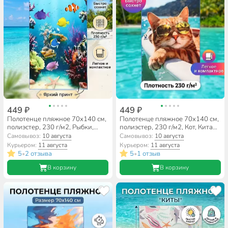
449 ₽
449 ₽
Полотенце пляжное 70х140 см,
Полотенце пляжное 70х140 см,
полиэстер, 230 г/м2, Рыбки,
полиэстер, 230 г/м2, Кот, Китай,
Китай, A160159
A160162
Самовывоз:
10 августа
Самовывоз:
10 августа
Курьером:
11 августа
Курьером:
11 августа
5
2 отзыва
5
1 отзыв
•
•
В корзину
В корзину