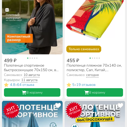
Только самовывоз
499 ₽
455 ₽
Полотенце спортивное
Полотенце пляжное 70х140 см,
быстросохнущее 70х150 см, в
полиэстер, Сап, Китай,
чехле, Китай, Y6-1948
A160111
Самовывоз:
10 августа
Самовывоз:
сегодня
Курьером:
11 августа
4.8
64 отзыва
5
19 отзывов
•
•
В корзину
В корзину
ХИТ
ХИТ
ПРОДАЖ
ПРОДАЖ