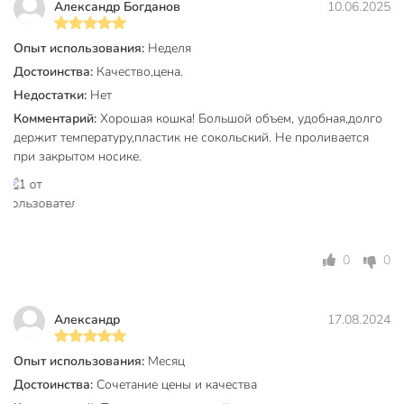
Термокружка сохраняет тепло и холод до 4 часов за счет
Александр Богданов
10.06.2025
двойных стенок из нержавеющей стали и пластика.
Опыт использования:
Неделя
Вы можете приобрести «Термокружка нержавеющая сталь,
Достоинства:
Качество,цена.
0.9 л, черная, B070049» и другие товары в нашем
Недостатки:
Нет
интернет-магазине в Шахтах по низким ценам и с
бесплатным самовывозом.
Комментарий:
Хорошая кошка! Большой объем, удобная,долго
держит температуру,пластик не сокольский. Не проливается
Техническая информация
при закрытом носике.
Сохраняет тепло до, часов
4 часов
Сохраняет холод до, часов
4 часов
Объем, л
0.9 л
0
0
Страна производства
Китай
Тип
термокружка
Александр
17.08.2024
Тип горловины
широкий
Опыт использования:
Месяц
Достоинства:
Сочетание цены и качества
Для детей
для взрослых