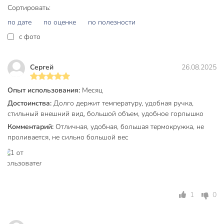
Сортировать:
внимание на эту модель. Закажите термокружку сейчас —
получите надежного спутника для напитков на выгодных
по дате
по оценке
по полезности
условиях!
c фото
Частые вопросы:
Сергей
26.08.2025
Для каких напитков подходит термокружка 0.9 л из
нержавеющей стали?
Опыт использования:
Месяц
Модель предназначена для любых напитков: кофе, чая,
Достоинства:
Долго держит температуру, удобная ручка,
воды, холодных и горячих. Широкая горловина облегчает
стильный внешний вид, большой объем, удобное горлышко
уход и наполнение.
Комментарий:
Отличная, удобная, большая термокружка, не
проливается, не сильно большой вес
Можно ли использовать термокружку в машине и на
даче?
Да, благодаря объему 0.9 л, ручке и крышке с отверстием
для питья, термокружка удобна для поездок, отдыха на
природе и работы.
1
0
Сколько времени термокружка держит температуру?