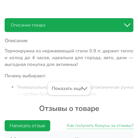
Описание товара
Описание
Термокружка из нержавеющей стали 0.9 л: держит тепло
и холод до 4 часов, идеальна для города, авто, дачи —
выгодная покупка для активных!
Почему выбирают:
Универсальность: объем 0.9 л и эргономичная ручка
Показать ещё
— удобно брать с собой куда угодно.
Двойные стенки из нержавеющей стали и пластика:
Отзывы о товаре
сохраняют температуру напитка до 4 часов, не
впитывают запахи.
Написать отзыв
Практична для дома, офиса, путешествий, в подарок
Как получить бонусы за отзывы?
— стильная черная термокружка впишется в любой