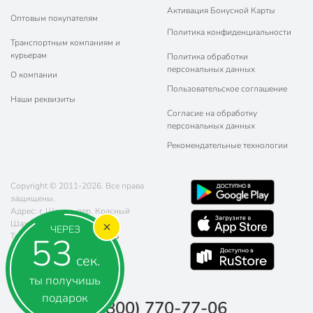
Активация Бонусной Карты
Оптовым покупателям
Политика конфиденциальности
Транспортным компаниям и
курьерам
Политика обработки
персональных данных
О компании
Пользовательское соглашение
Наши реквизиты
Согласие на обработку
персональных данных
Рекомендательные технологии
Copyright © 2011-2026. Все права
защищены.
Адрес: г. Шахты, пер. Красный
Шахтёр, д. 78
ЧЕРЕЗ
52
Телефон:
8 (800) 770-77-06
Почта:
sales@poryadok.ru
сек.
ты получишь
подарок
8 (800) 770-77-06