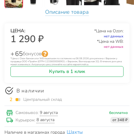
Описание товара
ЦЕНА:
*Цена на Ozon:
1 290 ₽
нет данных
*Цена на WB:
нет данных
+ 65
бонусов
*Цена с Озон банком или WB кошельком по состоянию на 06.08.2026 для региона г. Воронеж у
продавца ООО «Прайм» (ОГРН 1233600006903, г. Воронеж, Волгоградская 32). В течение дня цена
может изменяться. Актуальную цену уточняйте на сайте маркетплейса.
Купить в 1 клик
В наличии
2
Центральный склад
9 августа
Самовывоз:
бесплатно
8 августа
Курьером:
от 348 ₽
Шахты
Наличие в магазинах города