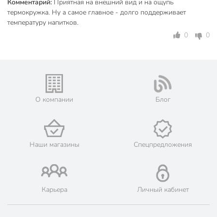
Комментарий:
Приятная на внешний вид и на ощупь
пластик
термокружка. Ну а самое главное - долго поддерживает
Материал корпуса
нержавеющая
температуру напитков.
сталь
0
0
Цвет
черный
Особенности конструкции
с ручкой
Назначение
для напитков
О компании
Блог
для города
для дома
Направленность
для похода
в автомобиль
Наши магазины
Спецпредложения
с отверстием для
Тип крышки
питья
Артикул производителя
B070049
Карьера
Личный кабинет
Гарантия производителя, мес
12
Вес в упаковке
425 г