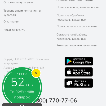
Оптовым покупателям
Политика конфиденциальности
Транспортным компаниям и
курьерам
Политика обработки
персональных данных
О компании
Пользовательское соглашение
Наши реквизиты
Согласие на обработку
персональных данных
Рекомендательные технологии
Copyright © 2011-2026. Все права
защищены.
Адрес: г. Шахты, пер. Красный
Шахтёр, д. 78
ЧЕРЕЗ
52
Телефон:
8 (800) 770-77-06
Почта:
sales@poryadok.ru
сек.
ты получишь
подарок
8 (800) 770-77-06