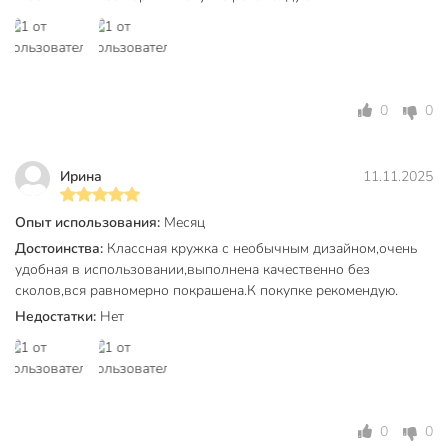
Повод для подарка
на каждый день
минимализм
классический
Стиль интерьера
лофт
современный
0
0
хай-тек
Дизайн
полосы
Ирина
11.11.2025
Артикул производителя
DMD035
Опыт использования:
Месяц
Модель
Emerald Green
Достоинства:
Классная кружка с необычным дизайном,очень
удобная в использовании,выполнена качественно без
Вес в упаковке
245 г
сколов,вся равномерно покрашена.К покупке рекомендую.
Габариты упаковки
10 x 9 x 12 см
Недостатки:
Нет
0
0