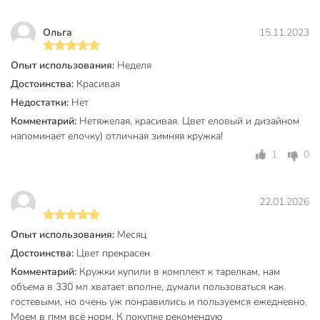
для
Можно мыть в посудомоечной
посудомоечной
машине
Ольга
15.11.2023
машины
Набор
поштучно
Опыт использования:
Неделя
Достоинства:
Красивая
Цвет
зеленый
Недостатки:
Нет
Особенности
подходит для СВЧ
Комментарий:
Нетяжелая, красивая. Цвет еловый и дизайном
напоминает елочку) отличная зимняя кружка!
брат
1
0
дедушка
друзья
женщина
22.01.2026
молодой человек
Для кого
муж
мужчина
Опыт использования:
Месяц
папа
Достоинства:
Цвет прекрасен
руководитель
Комментарий:
Кружки купили в комплект к тарелкам, нам
универсальный
объема в 330 мл хватает вполне, думали пользоваться как
сын
гостевыми, но очень уж понравились и пользуемся ежедневно.
Моем в пмм всё норм. К покупке рекомендую