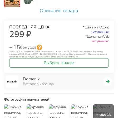
Описание товара
ПОСЛЕДНЯЯ ЦЕНА:
*Цена на Ozon:
299 ₽
нет данных
*Цена на WB:
нет данных
+ 15
бонусов
*Цена с Озон банком или WB кошельком по состоянию на 07.08.2026 для региона г. Воронеж у
продавца ООО «Прайм» (ОГРН 1233600006903, г. Воронеж, Волгоградская 32). В течение дня цена
может изменяться. Актуальную цену уточняйте на сайте маркетплейса.
Выбрать аналог
Domenik
Все товары бренда
Фотографии покупателей