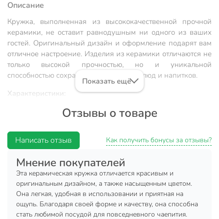
Описание
Кружка, выполненная из высококачественной прочной
керамики, не оставит равнодушным ни одного из ваших
гостей. Оригинальный дизайн и оформление подарят вам
отличное настроение. Изделия из керамики отличаются не
только высокой прочностью, но и уникальной
способностью сохранять температуру блюд и напитков.
Показать ещё
Характеристики:
Отзывы о товаре
Материал: керамика.
Объем: 330 мл.
Написать отзыв
Высота: 10 см.
Как получить бонусы за отзывы?
Диаметр дна: 5 см.
Мнение покупателей
Диаметр верха: 9 см.
Эта керамическая кружка отличается красивым и
Цвет: зеленый.
оригинальным дизайном, а также насыщенным цветом.
Она легкая, удобная в использовании и приятная на
На внешней стороне дна имеется логотип бренда.
ощупь. Благодаря своей форме и качеству, она способна
стать любимой посудой для повседневного чаепития.
Вы можете приобрести «Кружка керамика, 330 мл, Emerald