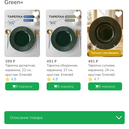
Green»
Только самовывоз
399 ₽
491 ₽
491 ₽
Тарелка десертная,
Тарелка обеденная,
Тарелка суповая,
керамика, 22 см,
керамика, 27 см,
керамика, 24 см,
круглая, Emerald
круглая, Emerald
круглая, Emerald
4.8
4.8
4.7
Green, Domenik,
Green, Domenik,
Green, Domenik,
DMD033
DMD031
DMD032
В корзину
В корзину
В корзину
Описание товара