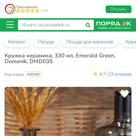
Приложение
Открыть
1.7M
Каталог
Посуда
Посуда для напитков
Кру
Кружка керамика, 330 мл, Emerald Green,
Domenik, DMD035
4.7
13 отзывов
•
Код товара:
458399