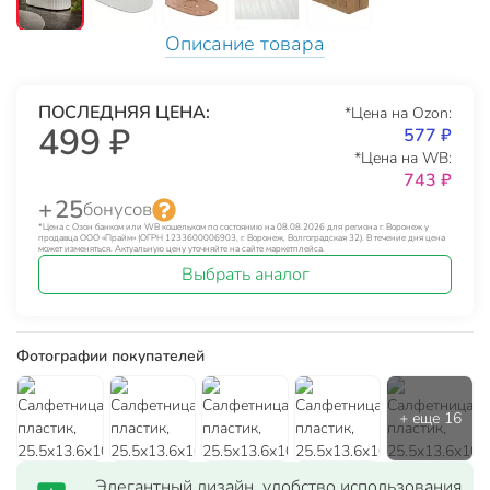
Описание товара
ПОСЛЕДНЯЯ ЦЕНА:
*Цена на Ozon:
499 ₽
577 ₽
*Цена на WB:
743 ₽
+ 25
бонусов
*Цена с Озон банком или WB кошельком по состоянию на 08.08.2026 для региона г. Воронеж у
продавца ООО «Прайм» (ОГРН 1233600006903, г. Воронеж, Волгоградская 32). В течение дня цена
может изменяться. Актуальную цену уточняйте на сайте маркетплейса.
Выбрать аналог
Фотографии покупателей
Элегантный дизайн, удобство использования