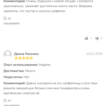
Комментарий:
Очень подошла к новой посуде. Смотрится
Вес в упаковке
355 г
оригинально, занимает достаточно много места. Вовремя
Габариты упаковки
12 x 14 x 24 см
заметила, что пустая и купила салфетки.
1
0
Диана Косенко
10.02.2025
Опыт использования:
Неделя
Достоинства:
Много
Недостатки:
Нет
Комментарий:
Давно смотрела на эту салфетницу и все таки
решила заказать,уж больно она мне понравилась,очень
крутая,всем советую её