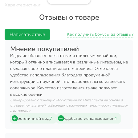
Характеристики:
Отзывы о товаре
Тип: салфетница.
Материал: пластик.
Написать отзыв
Цвет: белый.
Как получить бонусы за отзывы?
Размер: 25.5х13.6х10.7 см.
Мнение покупателей
Преимущества:
Изделие обладает элегантным и стильным дизайном,
который отлично вписывается в различные интерьеры, не
Салфетница имеет оптимальный размер и не будет
выдавая своего пластикового материала. Отмечается
смотреться громоздко.
удобство использования благодаря продуманной
конструкции с пружиной, что позволяет легко извлекать
Изделие выполнено из качественного и прочного
содержимое. Качество изготовления также получает
бамбука.
высокие оценки.
Простота и удобство эксплуатации.
Сгенерировано с помощью Искусственного Интеллекта на основе 9
отзывов покупателей, собранных с различных тематических площадок
Красивая и изящная салфетница украсит Ваш интерьер и
в интернете
поможет грамотно организовать пространство. Это не
эстетичный вид
7
удобство использования
4
только стильный аксессуар, но и забота о комфорте Ваших
гостей и близких. В любой момент они смогут
самостоятельно взять с подставки чистую салфетку, не