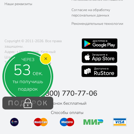
Наши реквизиты
Согласие на обработку
персональных данных
Рекомендательные технологии
Copyright © 2011-2026. Все права
защищены.
Адрес: г. Шахты, пер. Красный
Шахтёр, д. 78
ЧЕРЕЗ
52
Телефон:
8 (800) 770-77-06
Почта:
sales@poryadok.ru
сек.
ты получишь
подарок
8 (800) 770-77-06
ПОДАРОК
Звонок бесплатный
Способы оплаты