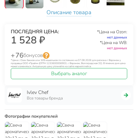
Описание товара
ПОСЛЕДНЯЯ ЦЕНА:
*Цена на Ozon:
1 528 ₽
нет данных
*Цена на WB:
нет данных
+ 76
бонусов
*Цена с Озон банком или WB кошельком по состоянию на 07.08.2026 для региона г. Воронеж у
продавца ООО «Прайм» (ОГРН 1233600006903, г. Воронеж, Волгоградская 32). В течение дня цена
может изменяться. Актуальную цену уточняйте на сайте маркетплейса.
Выбрать аналог
Ivlev Chef
Все товары бренда
Фотографии покупателей