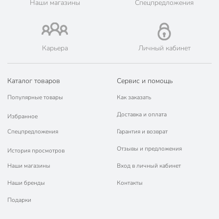
Наши магазины
Спецпредложения
Аромат
пачули
ароматический
Тип свечи
декоративный
Карьера
Личный кабинет
в стакане
Форма свечи
круглый
Вид фитиля
хлопковый
Каталог товаров
Сервис и помощь
Состав свечи
парафин
Популярные товары
Как заказать
Доставка и оплата
Артикул производителя
844-122
Избранное
Спецпредложения
Гарантия и возврат
Вес в упаковке
720 г
Отзывы и предложения
История просмотров
Габариты упаковки
14 x 9 x 9 см
Наши магазины
Вход в личный кабинет
Наши бренды
Контакты
Подарки