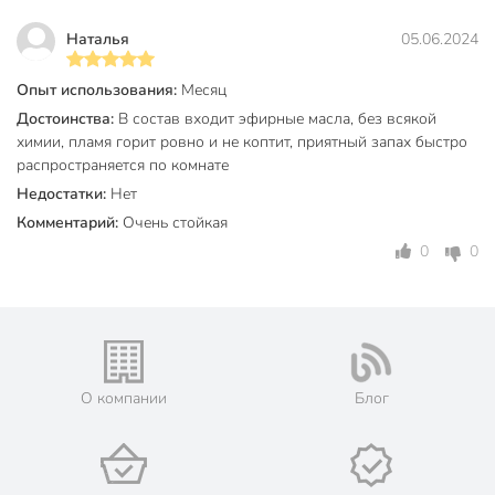
Высота, см
10 см
Наталья
05.06.2024
Диаметр, см
12 см
Количество в упаковке, шт
1 шт
Опыт использования:
Месяц
Достоинства:
В состав входит эфирные масла, без всякой
Бренд
Ivlev Chef
химии, пламя горит ровно и не коптит, приятный запах быстро
распространяется по комнате
Страна производства
Турция
Недостатки:
Нет
Цвет
зеленый
Комментарий:
Очень стойкая
Новый год
0
0
День Рождения
Праздники
8 Марта
14 февраля
Пасха
с крышкой
О компании
Блог
с подсвечником
Особенности
подарочная
упаковка