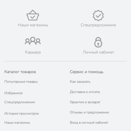
города, как: Новочеркасск, Каменск-Шахтинский, Гуково,
Белая Калитва.
💳 Оплата: онлайн на сайте интернет-гипермаркета или
наличными при получении.
Наши магазины
Спецпредложения
🛍 Скидки, акции, распродажи каждый день!
📜 Только оригинальная продукция. Интернет-гипермаркет
Порядок - официальный представитель ведущих мировых
марок.
Карьера
Личный кабинет
Каталог товаров
Сервис и помощь
Популярные товары
Как заказать
Доставка и оплата
Избранное
Спецпредложения
Гарантия и возврат
Отзывы и предложения
История просмотров
Наши магазины
Вход в личный кабинет