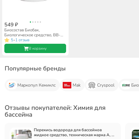
549 ₽
Биосостав Биобак,
Биологическое средство, BB-
P5, порошок, 0.25 кг
5
1 отзыв
•
В корзину
Популярные бренды
Маркопул Кемиклс
Mak
Cryspool
Био
Отзывы покупателей: Химия для
бассейна
Перекись водорода для бассейнов
жидкое средство, техническая марка А, 10