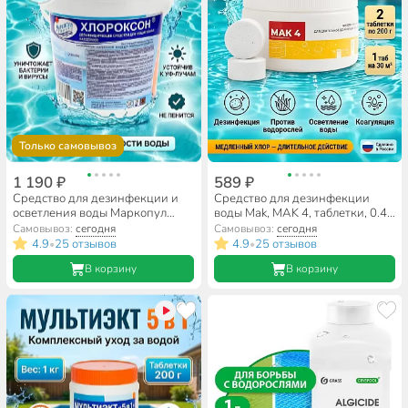
Только самовывоз
1 190 ₽
589 ₽
Средство для дезинфекции и
Средство для дезинфекции
осветления воды Маркопул
воды Mak, MAK 4, таблетки, 0.4
Кемиклс, Хлороксон, гранулы, 1
кг, одна таблетка 200 г
Самовывоз:
сегодня
Самовывоз:
сегодня
кг
4.9
25 отзывов
4.9
25 отзывов
•
•
В корзину
В корзину