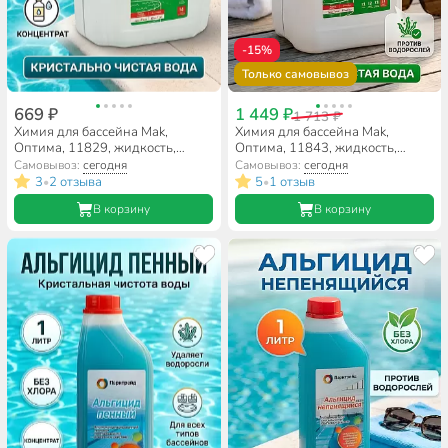
-15%
Только самовывоз
669 ₽
1 449 ₽
1 713 ₽
Химия для бассейна Mak,
Химия для бассейна Mak,
Оптима, 11829, жидкость,
Оптима, 11843, жидкость,
защита от водорослей,
защита от водорослей,
Самовывоз:
сегодня
Самовывоз:
сегодня
альгицид непенящаяся, 3 л
альгицид непенящаяся, 10 л
3
2 отзыва
5
1 отзыв
•
•
В корзину
В корзину