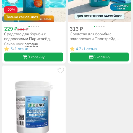
-22%
Только самовывоз
229 ₽
313 ₽
294 ₽
Средство для борьбы с
Средство для борьбы с
водорослями Паритрейд,
водорослями Паритрейд,
Альгицид, жидкое средство,
Альгицид, жидкое средство,
Самовывоз:
сегодня
пенное, 1 л
беспенное, 1 л
5
1 отзыв
4.2
1 отзыв
•
•
В корзину
В корзину