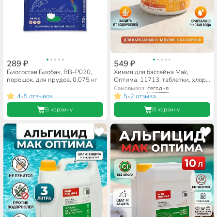
289 ₽
549 ₽
Биосостав Биобак, BB-P020,
Химия для бассейна Mak,
порошок, для прудов, 0.075 кг
Оптима, 11713, таблетки, хлор
быстрорастворимый, 20 шт,
Самовывоз:
сегодня
одна таблетка 20 г
4
5 отзывов
5
2 отзыва
•
•
В корзину
В корзину