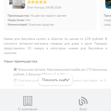
л
Олег Качура, 04.08.2026
Преимущества:
На две три недели хватает
Преи
Недостатки:
Нет
подд
Комментарий:
Хорошее средство
средс
Химия для бассейна купить в Шахтах по ценам от 229 рублей. В
каталоге интернет-магазина товаров для дома и дачи Порядок
представлено 23 товара в категории «химия для бассейна» в
наличии
Наши преимущества:
🎁 Бонусная система. Максимальный кэшбэк до 172 бонусных
рублей, 1 бонусный балл = 1 рубль.
Показать ещё
📦 Быстрая доставка. Самовывоз от 60 минут, доставка - от 1-
2 дней.
🛒 Бесплатный самовывоз из магазинов города Шахты.
Жители Ростовской области могут сделать заказ и оплатить
его онлайн на официальном сайте сети магазинов Порядок.
Мы предлагаем бесплатную курьерскую доставку для товара
О компании
Блог
«химия для бассейна» при заказе от 3000 рублей в такие